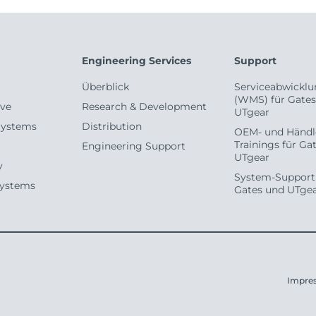
Engineering Services
Support
Überblick
Serviceabwicklu
(WMS) für Gates
ive
Research & Development
UTgear
Systems
Distribution
OEM- und Händl
Trainings für Ga
Engineering Support
UTgear
y
System-Support 
Systems
Gates und UTge
Impre