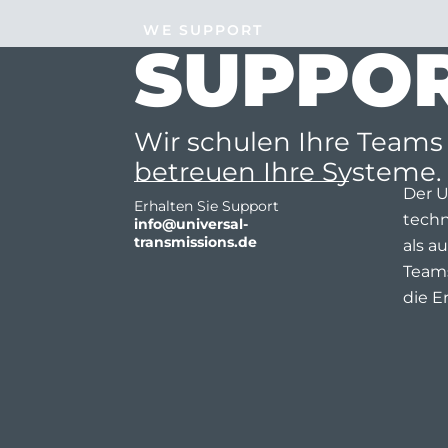
WE SUPPORT
SUPPO
Wir schulen Ihre Teams
betreuen Ihre Systeme.
Der U
Erhalten Sie Support
techn
info@universal-
transmissions.de
als a
Teams
die E