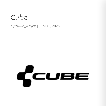
Cube
by
zoran_whyex
|
Juni 16, 2026